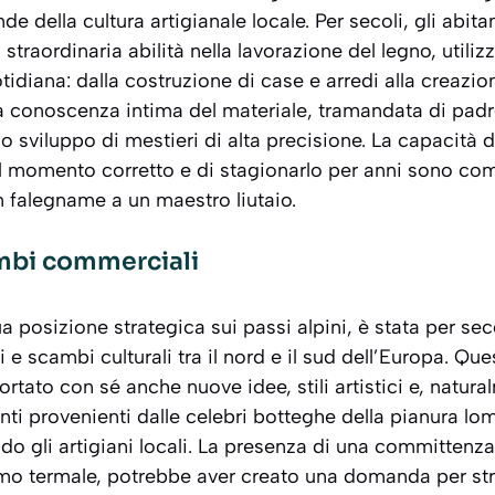
de della cultura artigianale locale. Per secoli, gli abitan
straordinaria abilità nella lavorazione del legno, utili
tidiana: dalla costruzione di case e arredi alla creazio
ta
conoscenza intima del materiale
, tramandata di padre
 lo sviluppo di mestieri di alta precisione. La capacità d
nel momento corretto e di stagionarlo per anni sono c
falegname a un maestro liutaio.
ambi commerciali
ua posizione strategica sui passi alpini, è stata per se
e scambi culturali tra il nord e il sud dell’Europa. Que
rtato con sé anche nuove idee, stili artistici e, natur
nti provenienti dalle celebri botteghe della pianura lo
ndo gli artigiani locali. La presenza di una committenza
mo termale, potrebbe aver creato una domanda per str