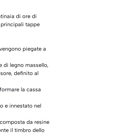
inaia di ore di
e principali tappe
e vengono piegate a
e di legno massello,
sore, definito al
 formare la cassa
to e innestato nel
.
e, composta da resine
nte il timbro dello