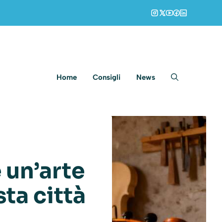
Home
Consigli
News
è un’arte
ta città