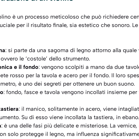
olino è un processo meticoloso che può richiedere cent
uciale per il risultato finale, sia estetico che sonoro. L
na
: si parte da una sagoma di legno attorno alla qual
 ovvero le ‘costole’ dello strumento.
nica e il fondo
: vengono scolpiti a mano da due tavol
te rosso per la tavola e acero per il fondo. Il loro spes
imetro, è uno dei segreti per ottenere un buon suono.
io
: fondo, fasce e tavola vengono incollati insieme per
tastiera
: il manico, solitamente in acero, viene intaglia
umento. Su di esso viene incollata la tastiera, in ebano
a
: è una delle fasi più delicate e misteriose. La vernic
 non solo protegge il legno, ma influenza significativame