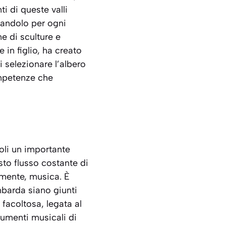
ti di queste valli
zzandolo per ogni
ne di sculture e
 in figlio, ha creato
i selezionare l’albero
ompetenze che
coli un importante
sto flusso costante di
almente, musica. È
mbarda siano giunti
 facoltosa, legata al
umenti musicali di