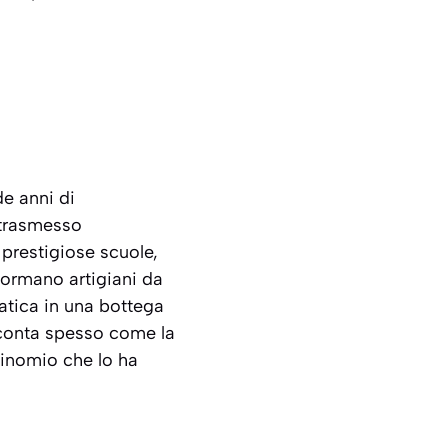
de anni di
 trasmesso
 prestigiose scuole,
formano artigiani da
ratica in una bottega
cconta spesso come la
binomio che lo ha