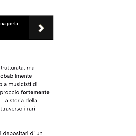
una perla
trutturata, ma
probabilmente
o a musicisti di
pproccio
fortemente
 La storia della
traverso i rari
i depositari di un