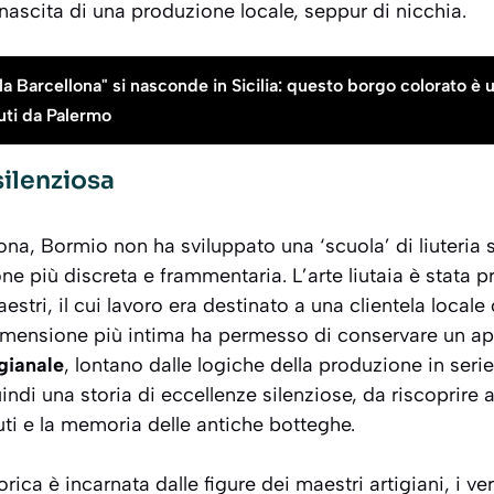
 nascita di una produzione locale, seppur di nicchia.
la Barcellona" si nasconde in Sicilia: questo borgo colorato è 
uti da Palermo
silenziosa
na, Bormio non ha sviluppato una ‘scuola’ di liuteria s
one più discreta e frammentaria. L’arte liutaia è stata 
stri, il cui lavoro era destinato a una clientela locale 
imensione più intima ha permesso di conservare un a
gianale
, lontano dalle logiche della produzione in serie.
indi una storia di eccellenze silenziose, da riscoprire at
ti e la memoria delle antiche botteghe.
ica è incarnata dalle figure dei maestri artigiani, i ver