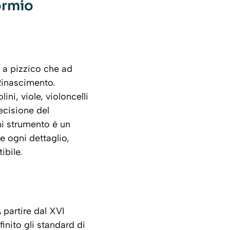
Bormio
ia a pizzico che ad
 Rinascimento.
olini, viole, violoncelli
ecisione del
gni strumento è un
 ogni dettaglio,
ibile.
 partire dal XVI
inito gli standard di