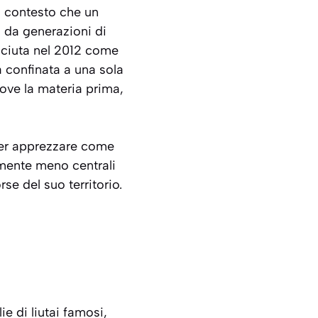
o contesto che un
i da generazioni di
nosciuta nel 2012 come
a confinata a una sola
dove la materia prima,
 per apprezzare come
emente meno centrali
se del suo territorio.
ie di liutai famosi,