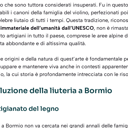
no che sono tuttora considerati insuperati. Fu in quest
ilì i canoni della famiglia del violino, perfezionati po
ù celebre liutaio di tutti i tempi. Questa tradizione, rico
e immateriale dell’umanità dall’UNESCO
, non è rimast
to artigiani in tutto il paese, comprese le aree alpine 
ata abbondante e di altissima qualità.
e origini e della natura di quest’arte è fondamentale
viluppare e mantenere viva anche in contesti apparent
, la cui storia è profondamente intrecciata con le risor
luzione della liuteria a Bormio
rtigianato del legno
ia a Bormio non va cercata nei grandi annali delle famigl