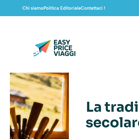
Vai
Chi siamo
Politica Editoriale
Contattaci !
al
contenuto
La tradi
secolar