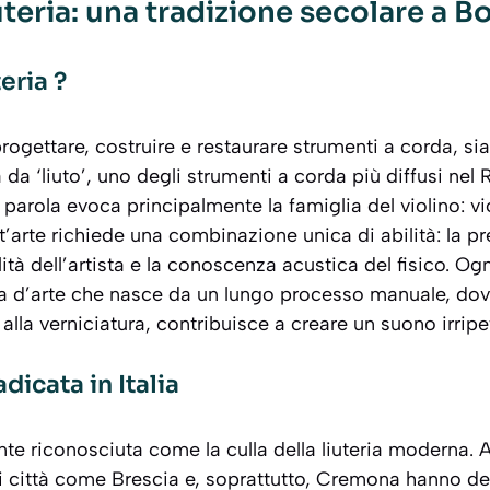
iuteria: una tradizione secolare a 
eria ?
i progettare, costruire e restaurare strumenti a corda, s
a da ‘liuto’, uno degli strumenti a corda più diffusi nel
 parola evoca principalmente la famiglia del violino:
vi
t’arte richiede una combinazione unica di abilità: la pr
lità dell’artista e la conoscenza acustica del fisico. O
a d’arte che nasce da un lungo processo manuale, dove
 alla verniciatura, contribuisce a creare un suono irripet
dicata in Italia
nte riconosciuta come la culla della liuteria moderna. A
i città come Brescia e, soprattutto, Cremona hanno def