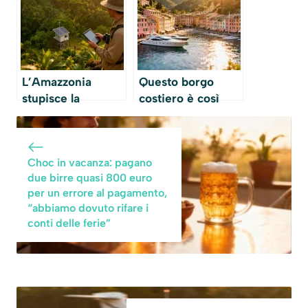
viaggio in
ecco perché
un’esperienza da
hotel a cinque
stelle
L’Amazzonia
Questo borgo
stupisce la
costiero è così
scienza: gli alberi
esclusivo che
crescono a ritmo
persino gli italiani
record,
faticano a trovarvi
Choc in vacanza: pagano
smentendo ogni
alloggio
due birre quasi 800 euro
previsione sul
per un errore al pagamento,
cambiamento
“abbiamo dovuto rifare i
climatico
conti delle ferie”