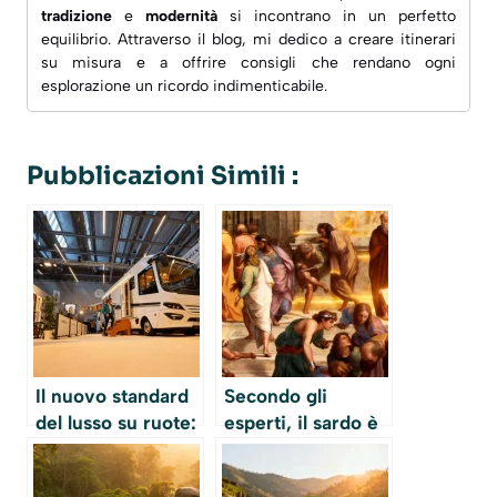
tradizione
e
modernità
si incontrano in un perfetto
equilibrio. Attraverso il blog, mi dedico a creare
itinerari
su misura
e a offrire consigli che rendano ogni
esplorazione un ricordo indimenticabile.
Pubblicazioni Simili :
Il nuovo standard
Secondo gli
del lusso su ruote:
esperti, il sardo è
il camper che
la lingua moderna
trasforma ogni
più vicina al latino: