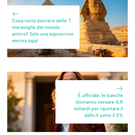
secolo è uno dei
piccolo del
più strani e
mondo” è una
affascinanti al
curiosità naturale
Cosa resta davvero delle 7
mondo
affascinante
meraviglie del mondo
antico? Solo una sopravvive
ancora oggi
È ufficiale: le banche
dovranno versare 4,5
miliardi per riportare il
deficit sotto il 3%