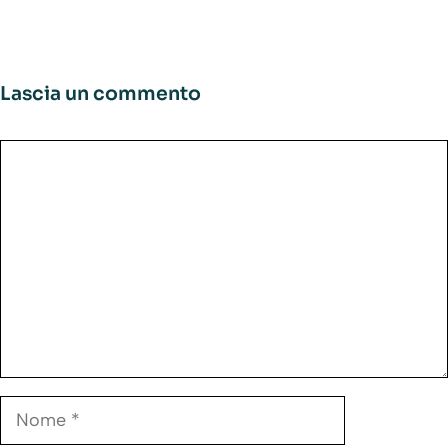
Lascia un commento
Commento
Nome