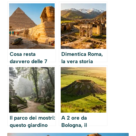
Cosa resta
Dimentica Roma,
davvero delle 7
la vera storia
meraviglie del
dell’Impero è
mondo antico?
conservata in
Solo una
questa città del
sopravvive ancora
nord
oggi
Il parco dei mostri:
A 2 ore da
questo giardino
Bologna, il
italiano del XVI
“vulcano più